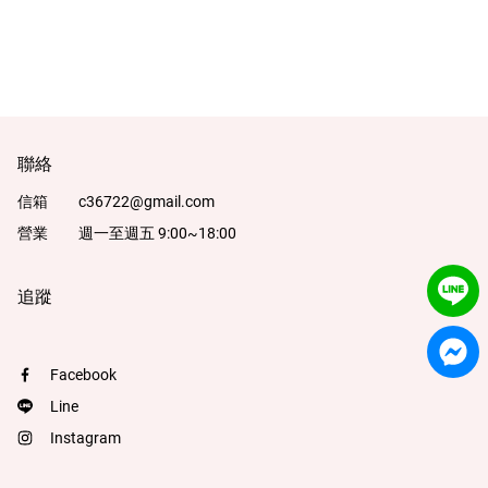
一件出門區 Bra Top
包臀內褲區
最後現貨區
配件小物
聯絡
品牌
信箱
c36722@gmail.com
營業
週一至週五 9:00~18:00
服務/政策
追蹤
Facebook
Facebook
Line
Line
Instagram
Instagram