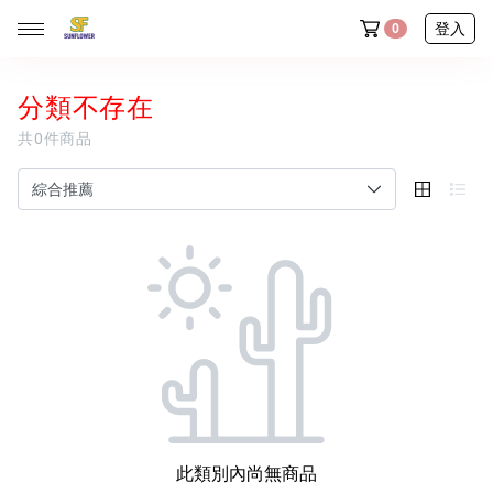
登入
0
分類不存在
共0件商品
◆ 新品任選三件9折
◆ 內褲舒服計畫｜任選10件送1件
全部商品
♡ 本週排雷新品
新朋友專區
梨形女孩愛穿榜
穿搭選物
此類別內尚無商品