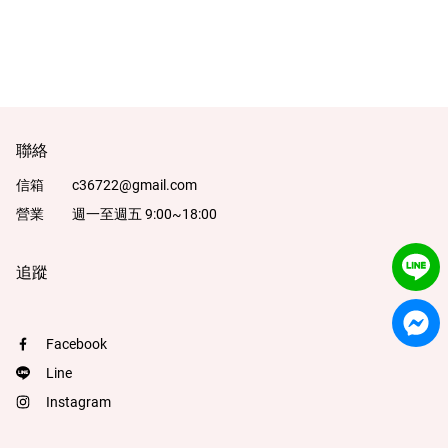
一件出門區 Bra Top
包臀內褲區
最後現貨區
配件小物
聯絡
品牌
信箱
c36722@gmail.com
營業
週一至週五 9:00~18:00
服務/政策
追蹤
Facebook
Facebook
Line
Line
Instagram
Instagram