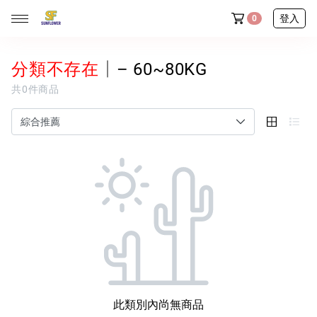
登入
0
分類不存在
│– 60~80KG
共0件商品
◆ 新品任選三件9折
◆ 內褲舒服計畫｜任選10件送1件
全部商品
♡ 本週排雷新品
新朋友專區
梨形女孩愛穿榜
穿搭選物
此類別內尚無商品