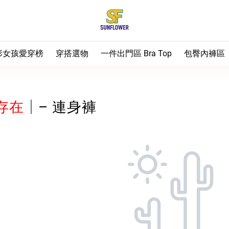
形女孩愛穿榜
穿搭選物
一件出門區 Bra Top
包臀內褲區
 熱銷補貨中
梨形推薦
– Bra Top小可愛（全
⭐ 排雷首選
⭐ 油飯最推
部）
 梨形友善褲
上半身
⭐ 油飯天天穿
– 短袖T
♡ 包臀不夾
存在
│– 連身褲
– 運動款 Bra Top
 有顏色日記
下半身
⭐ 第一次買看這
– 背心
– 長褲
♡ 日常基本
– 無鋼圈內衣
 油飯實穿推薦
– 襯衫
– 短褲／五分褲
♡ 運動女孩
– 胸墊加購
– 外搭
– 裙子
♡ 生理期安
♡ 大尺碼女
♡ 男生
♡ 兒童