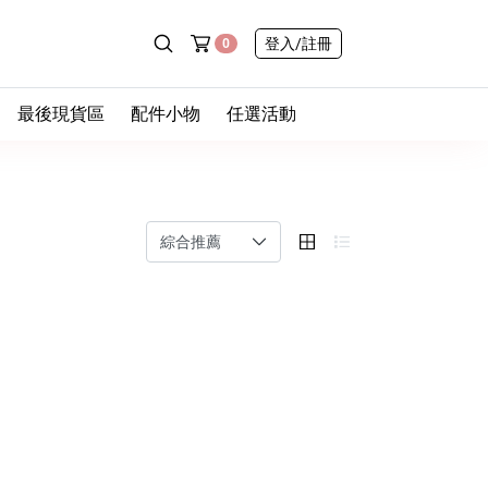
登入
/註冊
0
最後現貨區
配件小物
任選活動
- 最後一件
- 包包
◆ 新品任選三件9折
屁
- 零碼挖寶
- 帽子
◆ 內褲舒服計畫｜
任選10件送1件
款
- 售完不補
- 棉質
- 襪子
- 蕾絲
– 無痕
- 鞋子
心
- 中高腰
– 冰絲速乾
- 飾品
孩
– 高包覆
- 日常小物
– 陶瓷易潔層吸管杯
– 手套