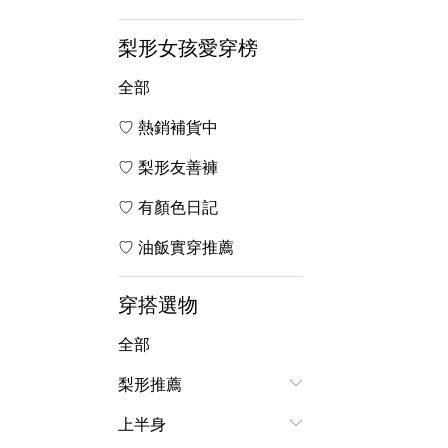
梨形女孩愛穿榜
全部
♡ 熱銷補貨中
♡ 梨形友善褲
♡ 有顏色日記
♡ 油飯實穿推薦
穿搭選物
全部
梨形推薦
上半身