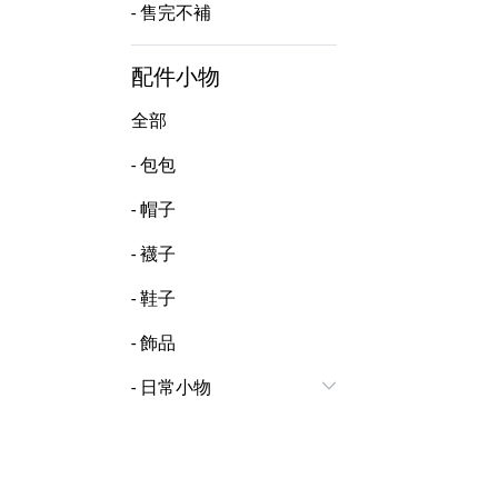
- 售完不補
配件小物
全部
- 包包
- 帽子
- 襪子
- 鞋子
- 飾品
- 日常小物