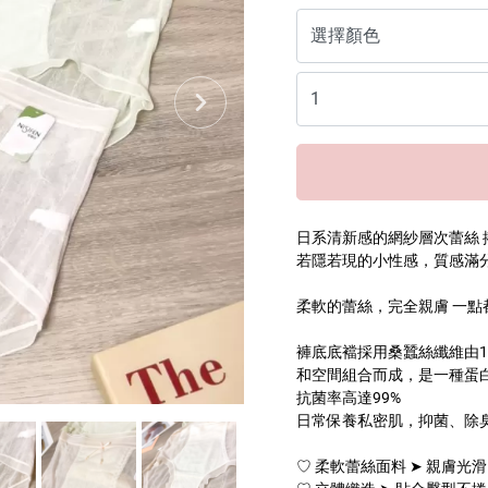
日系清新感的網紗層次蕾絲 
若隱若現的小性感，質感滿
柔軟的蕾絲，完全親膚 一點
褲底底襠採用桑蠶絲纖維由1
和空間組合而成，是一種蛋
抗菌率高達99%
日常保養私密肌，抑菌、除
♡ 柔軟蕾絲面料 ➤ 親膚光