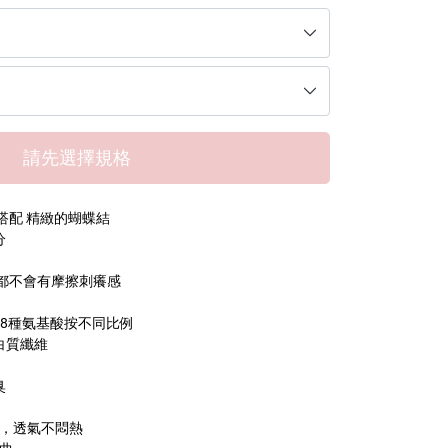
請先選擇規格
搭配 精緻的蝴蝶結
分
都不會有摩擦刺癢感
8種氨基酸按不同比例
白質纖維
臭
滑，透氣不悶熱