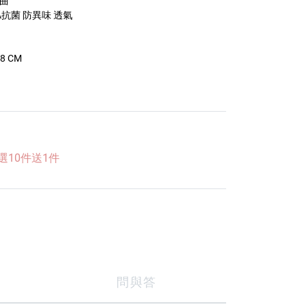
捲曲
A抗菌 防異味 透氣
8 CM
選10件送1件
問與答