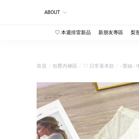
ABOUT
♡ 本週排雷新品
新朋友專區
梨
♡ 第一次來看這邊
♡
♡ 直播下單區
♡
首頁
包臀內褲區
♡ 日常基本款
- 蕾絲
-
♡
♡