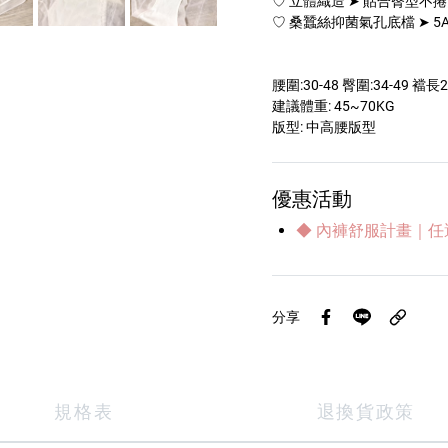
♡ 立體織造 ➤ 貼合臀型不
♡ 桑蠶絲抑菌氣孔底檔 ➤ 5
腰圍:30-48 臀圍:34-49 襠長2
建議體重: 45~70KG
版型: 中高腰版型
優惠活動
◆ 內褲舒服計畫｜任
分享
規格表
退換貨政策