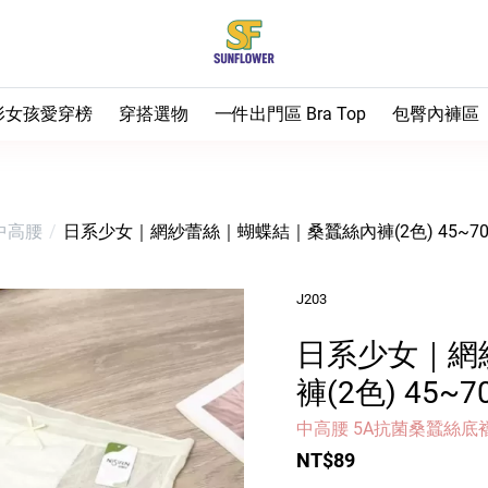
形女孩愛穿榜
穿搭選物
一件出門區 Bra Top
包臀內褲區
 熱銷補貨中
梨形推薦
– Bra Top小可愛（全
⭐ 排雷首選
⭐ 油飯最推
部）
 梨形友善褲
上半身
⭐ 油飯天天穿
– 短袖T
♡ 包臀不夾
– 運動款 Bra Top
 中高腰
日系少女｜網紗蕾絲｜蝴蝶結｜桑蠶絲內褲(2色) 45~70
 有顏色日記
下半身
⭐ 第一次買看這
– 背心
– 長褲
♡ 日常基本
– 無鋼圈內衣
 油飯實穿推薦
– 襯衫
– 短褲／五分褲
♡ 運動女孩
J203
– 胸墊加購
– 外搭
– 裙子
♡ 生理期安
日系少女｜網
♡ 大尺碼女
褲(2色) 45~7
♡ 男生
中高腰 5A抗菌桑蠶絲底
♡ 兒童
NT$89