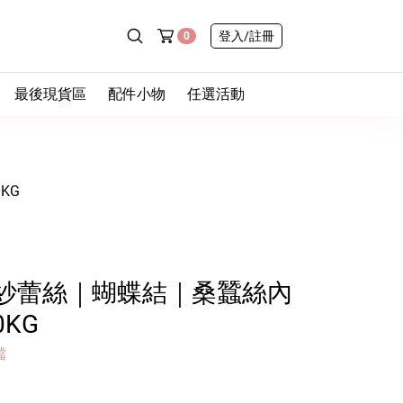
登入
/註冊
0
最後現貨區
配件小物
任選活動
- 最後一件
- 包包
◆ 新品任選三件9折
屁
- 零碼挖寶
- 帽子
◆ 內褲舒服計畫｜
任選10件送1件
KG
款
- 售完不補
- 棉質
- 襪子
- 蕾絲
– 無痕
- 鞋子
心
- 中高腰
– 冰絲速乾
- 飾品
紗蕾絲｜蝴蝶結｜桑蠶絲內
孩
– 高包覆
- 日常小物
– 陶瓷易潔層吸管杯
0KG
– 手套
襠