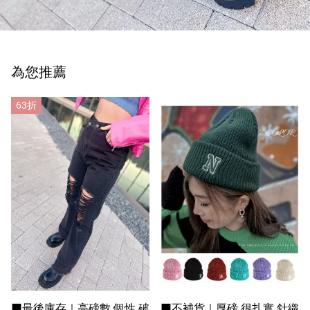
為您推薦
63折
■最後庫存｜高磅數 個性 破
■不補貨｜厚磅 很扎實 針織