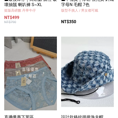
壞抽鬚 喇叭褲 S~XL
字母N 毛帽 7色
挺版高磅數 丹寧牛仔
版型不挑人 / 男女都可戴
NT$499
NT$350
NT$790
直播優惠下單區
設計款格紋拼接漁夫帽