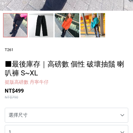
一件出門區 Bra Top
包臀內褲區
最後現貨區
配件小物
T261
品牌
■最後庫存｜高磅數 個性 破壞抽鬚 喇
服務/政策
叭褲 S~XL
挺版高磅數 丹寧牛仔
NT$499
Facebook
NT$790
Line
Instagram