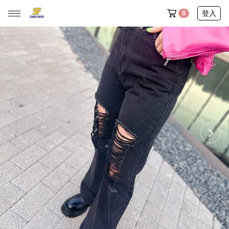
登入
0
◆ 新品任選三件9折
◆ 內褲舒服計畫｜任選10件送1件
全部商品
♡ 本週排雷新品
新朋友專區
梨形女孩愛穿榜
穿搭選物