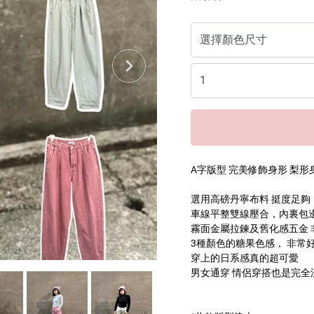
A字版型 完美修飾身形 梨
選用高磅丹寧布料 挺度足夠
車線平整雙線壓合，內裏包
霧面金屬拉鍊及舊化感五金 
3種顏色的糖果色感， 非常
穿上的日系感真的超可愛
男女通穿 情侶穿搭也是完全