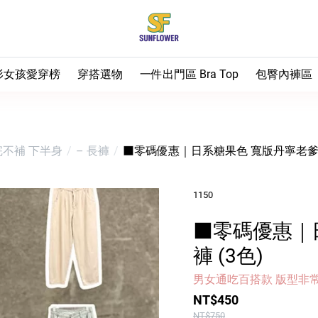
形女孩愛穿榜
穿搭選物
一件出門區 Bra Top
包臀內褲區
 熱銷補貨中
梨形推薦
– Bra Top小可愛（全
⭐ 排雷首選
⭐ 油飯最推
部）
 梨形友善褲
上半身
⭐ 油飯天天穿
– 短袖T
♡ 包臀不夾
– 運動款 Bra Top
完不補
下半身
– 長褲
■零碼優惠｜日系糖果色 寬版丹寧老爹褲
 有顏色日記
下半身
⭐ 第一次買看這
– 背心
– 長褲
♡ 日常基本
– 無鋼圈內衣
 油飯實穿推薦
– 襯衫
– 短褲／五分褲
♡ 運動女孩
1150
– 胸墊加購
– 外搭
– 裙子
♡ 生理期安
■零碼優惠｜
♡ 大尺碼女
褲 (3色)
♡ 男生
男女通吃百搭款 版型非
♡ 兒童
NT$450
NT$750