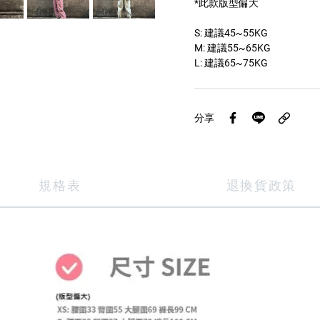
*此款版型偏大
S: 建議45~55KG
M: 建議55~65KG
L: 建議65~75KG
分享
規格表
退換貨政策