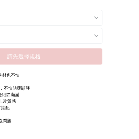
請先選擇規格
形身材也不怕
 ，不怕貼腿顯胖
邊細節滿滿
非常質感
好搭配
沒問題