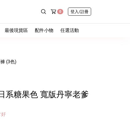
登入
/註冊
0
最後現貨區
配件小物
任選活動
- 最後一件
- 包包
◆ 新品任選三件9折
屁
- 零碼挖寶
- 帽子
◆ 內褲舒服計畫｜
任選10件送1件
 (3色)
款
- 售完不補
- 棉質
- 襪子
- 蕾絲
– 無痕
- 鞋子
心
- 中高腰
– 冰絲速乾
- 飾品
日系糖果色 寬版丹寧老爹
孩
– 高包覆
- 日常小物
– 陶瓷易潔層吸管杯
– 手套
常好