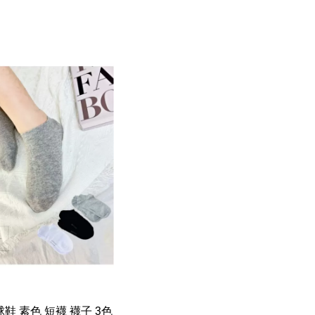
球鞋 素色 短襪 襪子 3色