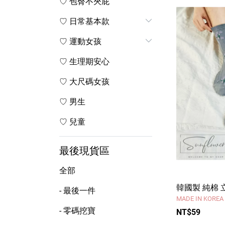
♡ 包臀不夾屁
♡ 日常基本款
♡ 運動女孩
♡ 生理期安心
♡ 大尺碼女孩
♡ 男生
♡ 兒童
最後現貨區
全部
韓國製 純棉 
- 最後一件
MADE IN KOREA
- 零碼挖寶
NT$59