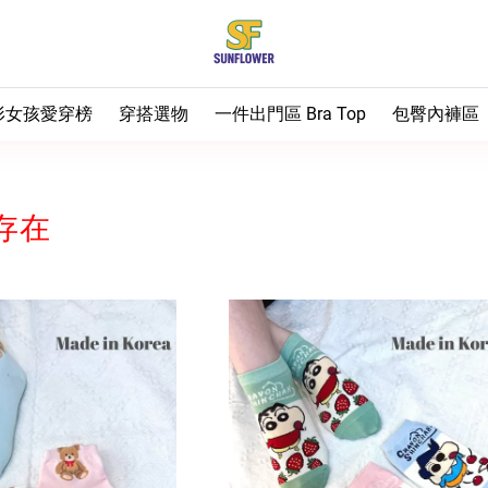
形女孩愛穿榜
穿搭選物
一件出門區 Bra Top
包臀內褲區
 熱銷補貨中
梨形推薦
– Bra Top小可愛（全
⭐ 排雷首選
⭐ 油飯最推
部）
 梨形友善褲
上半身
⭐ 油飯天天穿
– 短袖T
♡ 包臀不夾
存在
– 運動款 Bra Top
 有顏色日記
下半身
⭐ 第一次買看這
– 背心
– 長褲
♡ 日常基本
– 無鋼圈內衣
 油飯實穿推薦
– 襯衫
– 短褲／五分褲
♡ 運動女孩
– 胸墊加購
– 外搭
– 裙子
♡ 生理期安
♡ 大尺碼女
♡ 男生
♡ 兒童