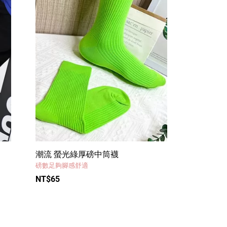
潮流 螢光綠厚磅中筒襪
磅數足夠腳感舒適
NT$65