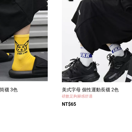
筒襪 3色
美式字母 個性運動長襪 2色
磅數足夠腳感舒適
NT$65