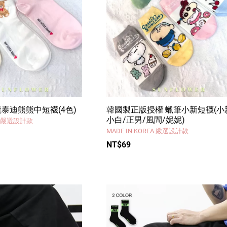
泰迪熊熊中短襪(4色)
韓國製正版授權 蠟筆小新短襪(小
小白/正男/風間/妮妮)
EA 嚴選設計款
MADE IN KOREA 嚴選設計款
NT$69