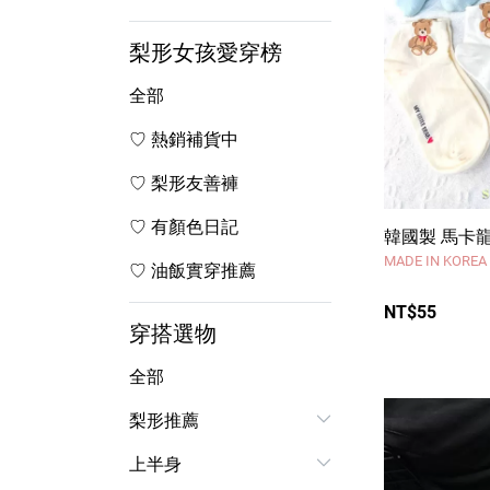
梨形女孩愛穿榜
全部
♡ 熱銷補貨中
♡ 梨形友善褲
♡ 有顏色日記
韓國製 馬卡龍
MADE IN KOR
♡ 油飯實穿推薦
NT$55
穿搭選物
全部
梨形推薦
上半身