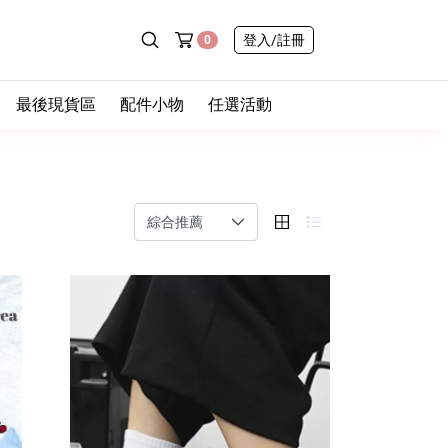
登入
/註冊
0
最後現貨區
配件小物
任選活動
- 最後一件
- 包包
◆ 新品任選三件9折
屁
- 零碼挖寶
- 帽子
◆ 內褲舒服計畫｜
任選10件送1件
款
- 售完不補
- 棉質
- 襪子
- 蕾絲
– 無痕
- 鞋子
心
- 中高腰
– 冰絲速乾
- 飾品
孩
– 高包覆
- 日常小物
– 陶瓷易潔層吸管杯
– 手套